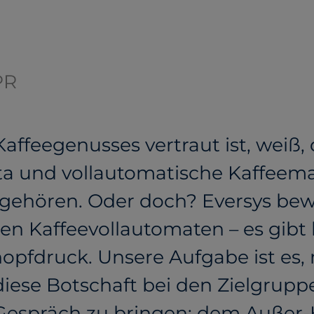
PR
affeegenusses vertraut ist, weiß, d
sta und vollautomatische Kaffeem
hören. Oder doch? Eversys bewei
en Kaffeevollautomaten – es gibt
nopfdruck. Unsere Aufgabe ist es, 
ese Botschaft bei den Zielgrupp
Gespräch zu bringen: dem Außer-