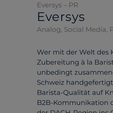
Eversys – PR
Eversys
Analog, Social Media, 
Wer mit der Welt des K
Zubereitung à la Bari
unbedingt zusammenge
Schweiz handgefertigt
Barista-Qualität auf K
B2B-Kommunikation di
der DACH-Region ins 