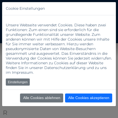
Cookie Einstellungen
Unsere Webseite verwendet Cookies. Diese haben zwei
Funktionen: Zum einen sind sie erforderlich für die
grundlegende Funktionalität unserer Website. Zum
anderen können wir mit Hilfe der Cookies unsere Inhalte
für Sie immer weiter verbessern. Hierzu werden
pseudonymisierte Daten von Website-Besuchern
gesammelt und ausgewertet. Das Einverständnis in die
L
Verwendung der Cookies können Sie jederzeit widerrufen.
Weitere Informationen zu Cookies auf dieser Website
E
finden Sie in unserer
Datenschutzerklärung
und zu uns
im
Impressum
.
O
Einstellungen
N
H
Alle Cookies ablehnen
Alle Cookies akzeptieren
A
R