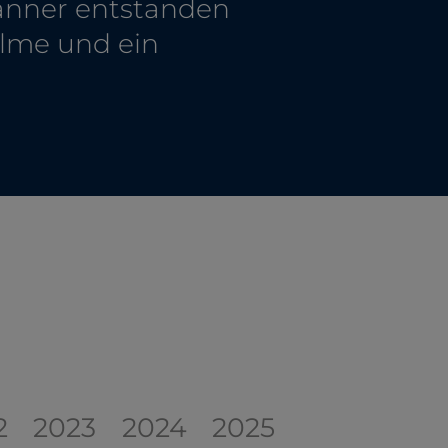
anner entstanden
ilme und ein
2
2023
2024
2025