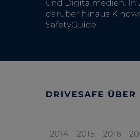
und Digitalmedien. I
darüber hinaus Kinowe
SafetyGuide.
DRIVESAFE ÜBER 
2014
2015
2016
20