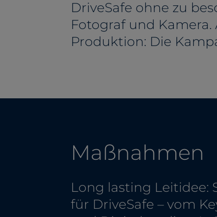
DriveSafe ohne zu besc
Fotograf und Kamera. 
Produktion: Die Kampa
Maßnahmen
Long lasting Leitidee:
für DriveSafe – vom Ke